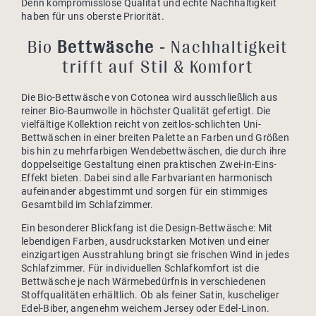
Denn kompromisslose Qualität und echte Nachhaltigkeit
haben für uns oberste Priorität.
Bio
Bettwäsche
- Nachhaltigkeit
trifft auf Stil & Komfort
Die Bio-Bettwäsche von Cotonea wird ausschließlich aus
reiner Bio-Baumwolle in höchster Qualität gefertigt. Die
vielfältige Kollektion reicht von zeitlos-schlichten Uni-
Bettwäschen in einer breiten Palette an Farben und Größen
bis hin zu mehrfarbigen Wendebettwäschen, die durch ihre
doppelseitige Gestaltung einen praktischen Zwei-in-Eins-
Effekt bieten. Dabei sind alle Farbvarianten harmonisch
aufeinander abgestimmt und sorgen für ein stimmiges
Gesamtbild im Schlafzimmer.
Ein besonderer Blickfang ist die Design-Bettwäsche: Mit
lebendigen Farben, ausdruckstarken Motiven und einer
einzigartigen Ausstrahlung bringt sie frischen Wind in jedes
Schlafzimmer. Für individuellen Schlafkomfort ist die
Bettwäsche je nach Wärmebedürfnis in verschiedenen
Stoffqualitäten erhältlich. Ob als feiner Satin, kuscheliger
Edel-Biber, angenehm weichem Jersey oder Edel-Linon.